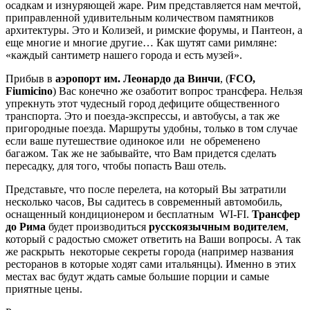
осадкам и изнуряющей жаре. Рим представляется нам мечтой,
приправленной удивительным количеством памятников
архитектуры. Это и Колизей, и римские форумы, и Пантеон, а
еще многие и многие другие… Как шутят сами римляне:
«каждый сантиметр нашего города и есть музей».
Прибыв в
аэропорт им. Леонардо да Винчи
, (
FCO,
Fiumicino
) Вас конечно же озаботит вопрос трансфера. Нельзя
упрекнуть этот чудесный город дефиците общественного
транспорта. Это и поезда-экспрессы, и автобусы, а так же
пригородные поезда. Маршруты удобны, только в том случае
если ваше путешествие одинокое или не обременено
багажом. Так же не забывайте, что Вам придется сделать
пересадку, для того, чтобы попасть Ваш отель.
Представьте, что после перелета, на который Вы затратили
несколько часов, Вы садитесь в современный автомобиль,
оснащенный кондиционером и бесплатным WI-FI.
Трансфер
до Рима
будет производиться
русскоязычным водителем
,
который с радостью сможет ответить на Ваши вопросы. А так
же раскрыть некоторые секреты города (например названия
ресторанов в которые ходят сами итальянцы). Именно в этих
местах вас будут ждать самые большие порции и самые
приятные цены.