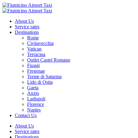
About Us
Service rates
Destinations
Rome
Civitavecchia
Vatican
Terracina
Outlet Castel Romano
Fiuggi
Fregenae
Terme di Saturnia
Lido di Ostia
Gaeta
Anzio
Ladispoli
Florence
Naples
Contact Us
About Us
Service rates
Destinations