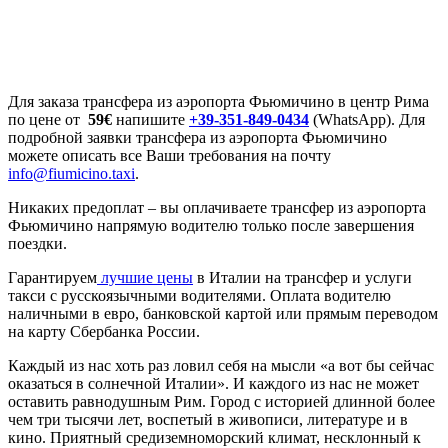
Для заказа трансфера из аэропорта Фьюмичино в центр Рима
по цене от
59€
напишите
+39-351-849-0434
(WhatsApp). Для
подробной заявки трансфера из аэропорта Фьюмичино
можете описать все Ваши требования на почту
info@fiumicino.taxi
.
Никаких предоплат – вы оплачиваете трансфер из аэропорта
Фьюмичино напрямую водителю только после завершения
поездки.
Гарантируем
лучшие цены
в Италии на трансфер и услуги
такси с русскоязычными водителями. Оплата водителю
наличными в евро, банковской картой или прямым переводом
на карту Сбербанка России.
Каждый из нас хоть раз ловил себя на мысли «а вот бы сейчас
оказаться в солнечной Италии». И каждого из нас не может
оставить равнодушным Рим. Город с историей длинной более
чем три тысячи лет, воспетый в живописи, литературе и в
кино. Приятный средиземноморский климат, несклонный к