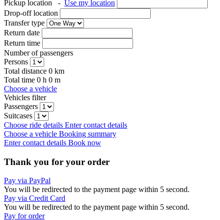
Pickup location
-
Use my location
Drop-off location
Transfer type
Return date
Return time
Number of passengers
Persons
Total distance
0
km
Total time
0
h
0
m
Choose a vehicle
Vehicles filter
Passengers
Suitcases
Choose ride details
Enter contact details
Choose a vehicle
Booking summary
Enter contact details
Book now
Thank you for your order
Pay via PayPal
You will be redirected to the payment page within
5
second.
Pay via Credit Card
You will be redirected to the payment page within
5
second.
Pay for order